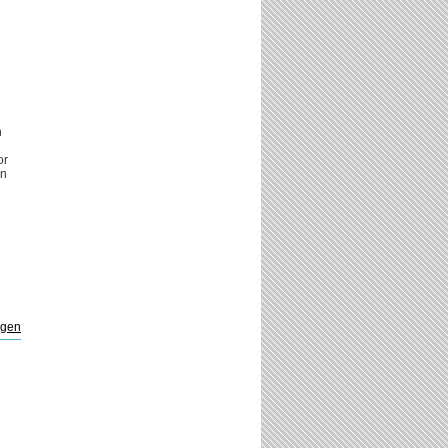
n
or
en
ngen