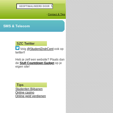
-
Contact & Tips
SMS & Telecom
SZC Twitter
Volg
@StudentZndrCent
ook op
twitter!!
Heb je zelf een website? Plaats dan
de
Stufi Countdown Gadget
op je
eigen site!
Tips
Studenten Bijbanen
Online casino
Online geld verdienen