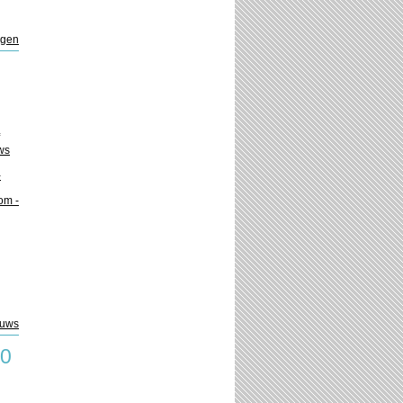
ngen
ws
-
om -
euws
00