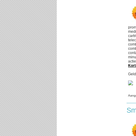
prom
medi
cart
tele
comb
comb
cont
minu
acti
Kort
Geld
Aang
Sm