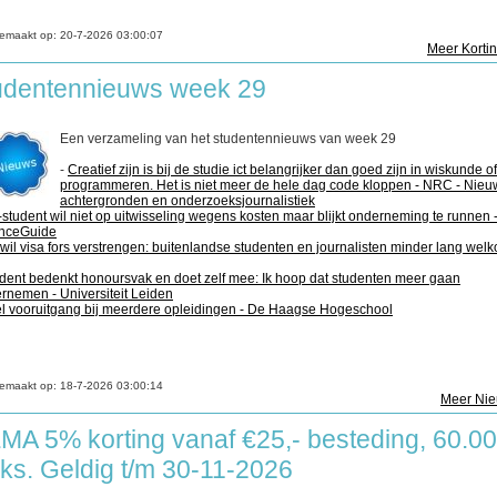
emaakt op:
20-7-2026 03:00:07
Meer Korti
udentennieuws week 29
Een verzameling van het studentennieuws van week 29
-
Creatief zijn is bij de studie ict belangrijker dan goed zijn in wiskunde of
programmeren. Het is niet meer de hele dag code kloppen - NRC - Nieu
achtergronden en onderzoeksjournalistiek
student wil niet op uitwisseling wegens kosten maar blijkt onderneming te runnen 
nceGuide
wil visa fors verstrengen: buitenlandse studenten en journalisten minder lang welk
dent bedenkt honoursvak en doet zelf mee: Ik hoop dat studenten meer gaan
rnemen - Universiteit Leiden
l vooruitgang bij meerdere opleidingen - De Haagse Hogeschool
emaakt op:
18-7-2026 03:00:14
Meer Ni
MA 5% korting vanaf €25,- besteding, 60.0
uks. Geldig t/m 30-11-2026