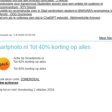
rstofauto ooit die alle proeven doorstaat - 1Twente
oplossing voor kamernood Studenten wonen voor een prikkie bij ouderen in
zorgcentrum - RTV Noord
ugblik en reconstructie over in Stad verdronken student in BNNVARA-programma 
ereld - OOG Groningen
het erg als je collegas zien dat je ChatGPT gebruikt - Welingelichte Kringen
emaakt op:
1-8-2026 03:00:08
Meer Ni
artphoto.nl Tot 40% korting op alles
Actie bij Smartphoto.nl
Tot 40% korting op alles
Tot 40% korting op alles
uik deze code:
ZOMERDEAL
ing activeren
ig tot en met: donderdag 1 oktober 2026