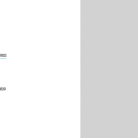
ngen
ming