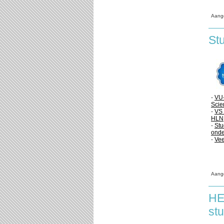
Aang
St
-
VU-
Scie
-
VS 
HLN
-
Stu
onde
-
Vee
Aang
HE
st