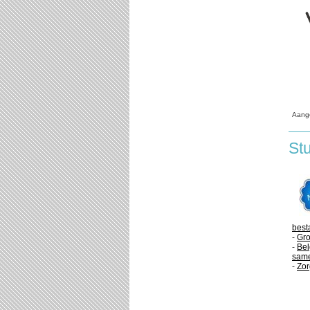
Aang
St
best
-
Gro
-
Bel
same
-
Zor