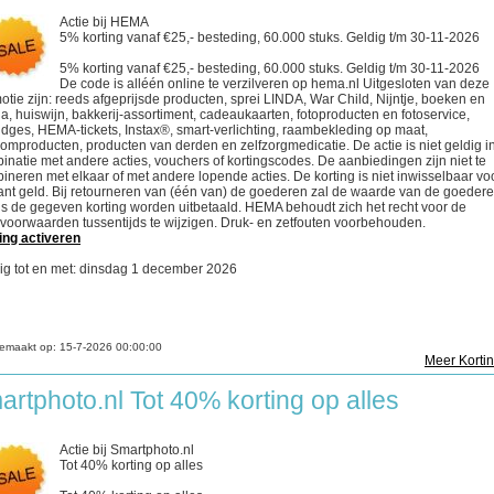
Actie bij HEMA
5% korting vanaf €25,- besteding, 60.000 stuks. Geldig t/m 30-11-2026
5% korting vanaf €25,- besteding, 60.000 stuks. Geldig t/m 30-11-2026
De code is alléén online te verzilveren op hema.nl Uitgesloten van deze
otie zijn: reeds afgeprijsde producten, sprei LINDA, War Child, Nijntje, boeken en
a, huiswijn, bakkerij-assortiment, cadeaukaarten, fotoproducten en fotoservice,
ridges, HEMA-tickets, Instax®, smart-verlichting, raambekleding op maat,
comproducten, producten van derden en zelfzorgmedicatie. De actie is niet geldig i
inatie met andere acties, vouchers of kortingscodes. De aanbiedingen zijn niet te
ineren met elkaar of met andere lopende acties. De korting is niet inwisselbaar vo
ant geld. Bij retourneren van (één van) de goederen zal de waarde van de goeder
s de gegeven korting worden uitbetaald. HEMA behoudt zich het recht voor de
evoorwaarden tussentijds te wijzigen. Druk- en zetfouten voorbehouden.
ing activeren
ig tot en met: dinsdag 1 december 2026
emaakt op:
15-7-2026 00:00:00
Meer Korti
artphoto.nl Tot 40% korting op alles
Actie bij Smartphoto.nl
Tot 40% korting op alles