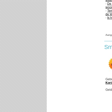
wate
-
De 
woon
-
Ter
de W
-
Is 
Aang
Sm
Gebr
Kort
Geld