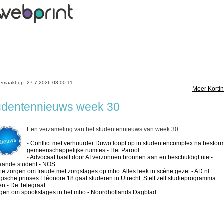
emaakt op:
27-7-2026 03:00:11
Meer Korti
udentennieuws week 30
Een verzameling van het studentennieuws van week 30
-
Conflict met verhuurder Duwo loopt op in studentencomplex na bestor
gemeenschappelijke ruimtes - Het Parool
-
Advocaat haalt door AI verzonnen bronnen aan en beschuldigt niet-
aande student - NOS
te zorgen om fraude met zorgstages op mbo: Alles leek in scène gezet - AD.nl
gische prinses Eléonore 18 gaat studeren in Utrecht: Stelt zelf studieprogramma
n - De Telegraaf
gen om spookstages in het mbo - Noordhollands Dagblad