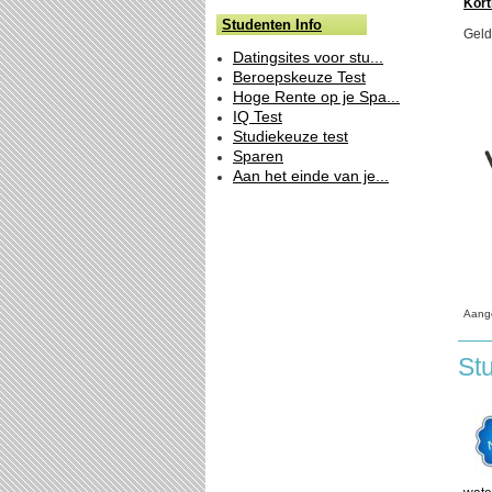
Kort
Studenten Info
Geld
Datingsites voor stu...
Beroepskeuze Test
Hoge Rente op je Spa...
IQ Test
Studiekeuze test
Sparen
Aan het einde van je...
Aang
St