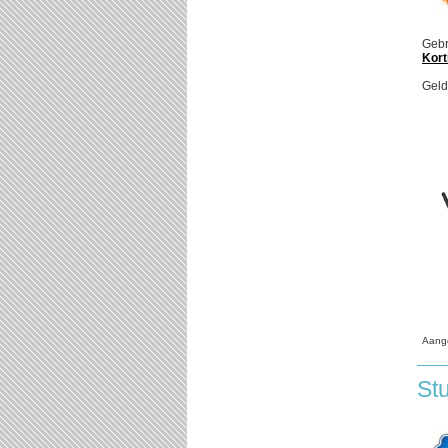
Gebr
Kort
Geld
Aang
St