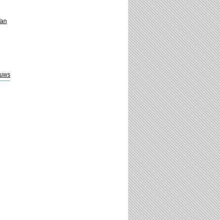
Van
euws