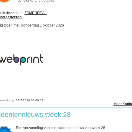
Tot 40% korting op alles
uik deze code:
ZOMERDEAL
ing activeren
ig tot en met: donderdag 1 oktober 2026
emaakt op:
13-7-2026 03:00:07
Meer Korti
udentennieuws week 28
Een verzameling van het studentennieuws van week 28