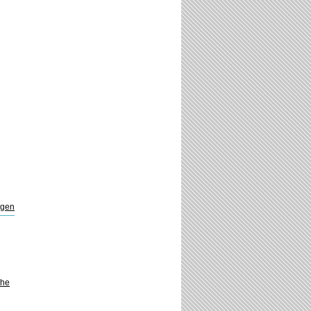
ngen
che