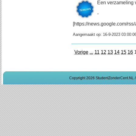
Een verzameling 
-
[https://news.google.com/r
Aangemaakt op:
16-9-2023 03:00:0
Vorige
...
11
12
13
14
15
16
Copyright 2026 StudentZonderCent.NL 